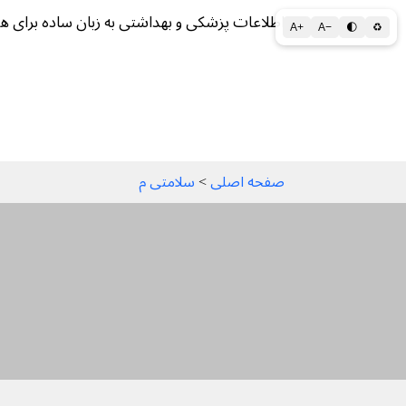
اطلاعات پزشکی و بهداشتی به زبان ساده برای ه
A+
A−
🌓
♻
سلامتی الف تا ی
سلامت روان
سالم ز
صفحه اصلی
 > 
سلامتی م