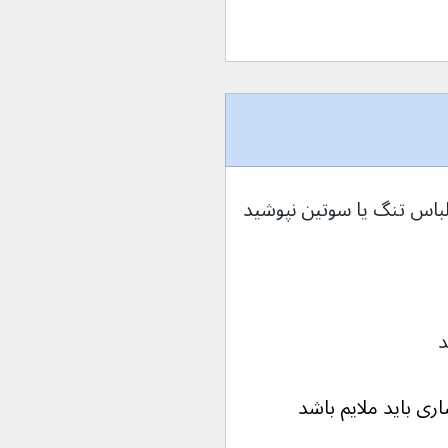
لباس تنگ یا سوتین نپوشید
د
اری باید ملایم باشد