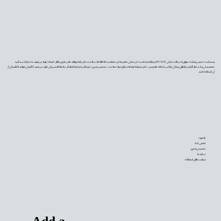
وب‌سایت «دیجی‌پزشک» موفق به دریافت نشان PIF TICK بریتانیا شده است. این نشان معتبر به این معناست که اطلاعات سلامت ما بر پایه شواهد علمی به‌روز و قابل اعتماد تهیه می‌شوند، با مشارکت و تأیید
متخصصان و با در نظر گرفتن نیازهای بیماران طراحی شده‌اند. همچنین، تمام محتوا با توجه به سطح سواد سلامت، دسترس‌پذیری دیجیتال و شرایط فرهنگی جامعه فارسی‌زبان تولید می‌شود تا کاربران بتوانند با اطمینان از
آن استفاده کنند.
بازخورد
تماس با ما
دسترس‌پذیری
درباره ما
سیاست‌های استفاده