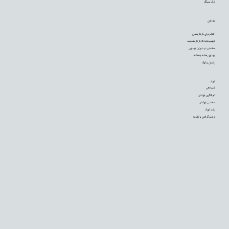
ترک سیگار
بارداری
اقدام برای باردار شدن
فهمیده‌اید که باردار هستید
سلامتی در دوران بارداری
بارداری هفته به هفته
زایمان و تولد
نوزاد
شیردهی
غربالگری نوزادان
سلامتی نوزادان
رشد نوزاد
از شیر گرفتن و تغذیه