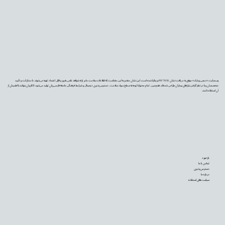
وب‌سایت «دیجی‌پزشک» موفق به دریافت نشان PIF TICK بریتانیا شده است. این نشان معتبر به این معناست که اطلاعات سلامت ما بر پایه شواهد علمی به‌روز و قابل اعتماد تهیه می‌شوند، با مشارکت و تأیید
متخصصان و با در نظر گرفتن نیازهای بیماران طراحی شده‌اند. همچنین، تمام محتوا با توجه به سطح سواد سلامت، دسترس‌پذیری دیجیتال و شرایط فرهنگی جامعه فارسی‌زبان تولید می‌شود تا کاربران بتوانند با اطمینان از
آن استفاده کنند.
بازخورد
تماس با ما
دسترس‌پذیری
درباره ما
سیاست‌های استفاده