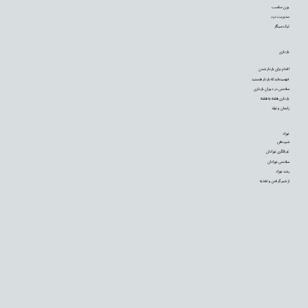
وزن مناسب
مدیریت درد
ترک سیگار
بارداری
اقدام برای باردار شدن
فهمیده‌اید که باردار هستید
سلامتی در دوران بارداری
بارداری هفته به هفته
زایمان و تولد
نوزاد
شیردهی
غربالگری نوزادان
سلامتی نوزادان
رشد نوزاد
از شیر گرفتن و تغذیه