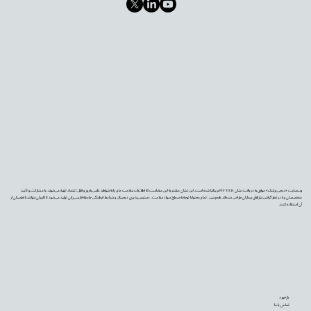
وب‌سایت «دیجی‌پزشک» موفق به دریافت نشان PIF TICK بریتانیا شده است. این نشان معتبر به این معناست که اطلاعات سلامت ما بر پایه شواهد علمی به‌روز و قابل اعتماد تهیه می‌شوند، با مشارکت و تأیید
متخصصان و با در نظر گرفتن نیازهای بیماران طراحی شده‌اند. همچنین، تمام محتوا با توجه به سطح سواد سلامت، دسترس‌پذیری دیجیتال و شرایط فرهنگی جامعه فارسی‌زبان تولید می‌شود تا کاربران بتوانند با اطمینان از
آن استفاده کنند.
بازخورد
تماس با ما