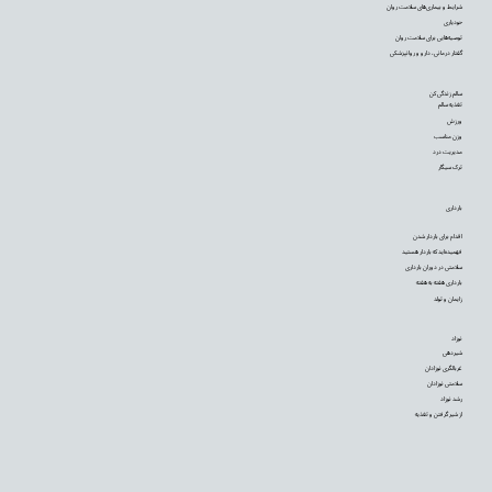
شرایط و بیماری‌های سلامت روان
خودیاری
توصیه‌‌هایی برای سلامت روان
گفتار درمانی، دارو و روانپزشکی
سالم زندگی کن
تغذیه سالم
ورزش
وزن مناسب
مدیریت درد
ترک سیگار
بارداری
اقدام برای باردار شدن
فهمیده‌اید که باردار هستید
سلامتی در دوران بارداری
بارداری هفته به هفته
زایمان و تولد
نوزاد
شیردهی
غربالگری نوزادان
سلامتی نوزادان
رشد نوزاد
از شیر گرفتن و تغذیه