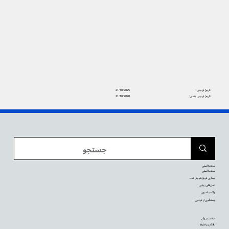
تاریخ بازبینی:
21/10/2025
تاریخ بازبینی بعدی:
21/10/2028
صفحه اصلی
صفحه اصلی
بیماری عروق کرونر قلب
عمل‌های زیبایی
واکسیناسیون
پیشگیری از بارداری
سلامت روان
علائم و رفتارها