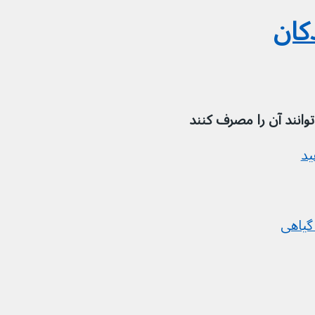
کان
ید