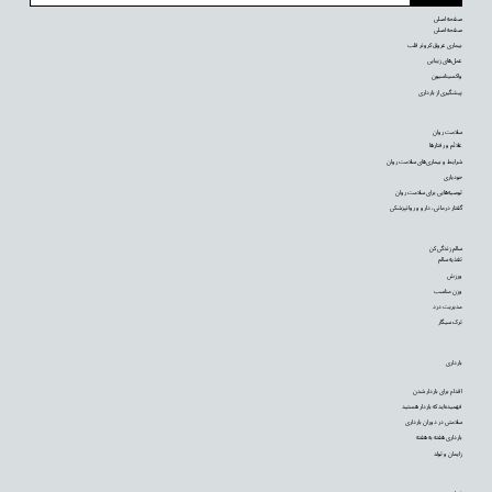
صفحه اصلی
صفحه اصلی
بیماری عروق کرونر قلب
عمل‌های زیبایی
واکسیناسیون
پیشگیری از بارداری
سلامت روان
علائم و رفتارها
شرایط و بیماری‌های سلامت روان
خودیاری
توصیه‌‌هایی برای سلامت روان
گفتار درمانی، دارو و روانپزشکی
سالم زندگی کن
تغذیه سالم
ورزش
وزن مناسب
مدیریت درد
ترک سیگار
بارداری
اقدام برای باردار شدن
فهمیده‌اید که باردار هستید
سلامتی در دوران بارداری
بارداری هفته به هفته
زایمان و تولد