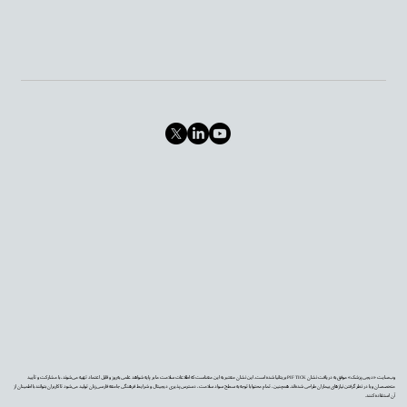
وب‌سایت «دیجی‌پزشک» موفق به دریافت نشان PIF TICK بریتانیا شده است. این نشان معتبر به این معناست که اطلاعات سلامت ما بر پایه شواهد علمی به‌روز و قابل اعتماد تهیه می‌شوند، با مشارکت و تأیید
متخصصان و با در نظر گرفتن نیازهای بیماران طراحی شده‌اند. همچنین، تمام محتوا با توجه به سطح سواد سلامت، دسترس‌پذیری دیجیتال و شرایط فرهنگی جامعه فارسی‌زبان تولید می‌شود تا کاربران بتوانند با اطمینان از
آن استفاده کنند.