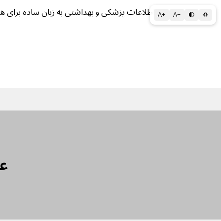
اطلاعات پزشکی و بهداشتی به زبان ساده برای ه
A+
A−
🌓
♻
سلامتی الف تا ی
سلامت روان
سالم ز
عو