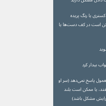
ا آبی، خاکستری یا رنگ پریده 
می‌شوند (اگر پوست تیره دارید، ممکن است در کف دست‌ها یا 
یک کودک شُل و ول است یا طبق معمول پاسخ نمی‌دهد (سر او 
تد، یا ممکن است بلند 
برایش مشکل باشد)