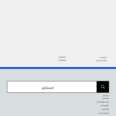
تاریخ بازبینی:
27/09/2025
تاریخ بازبینی بعدی:
27/09/2028
صفحه اصلی
صفحه اصلی
بیماری عروق کرونر قلب
عمل‌های زیبایی
واکسیناسیون
پیشگیری از بارداری