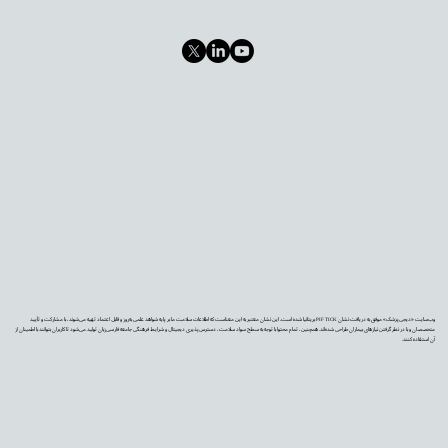
وب‌سایت «دیجی‌پزشک» موفق به دریافت نشان PIF TICK بریتانیا شده است. این نشان معتبر به این معناست که اطلاعات سلامت ما بر پایه شواهد علمی به‌روز و قابل اعتماد تهیه می‌شوند، با مشارکت و تأیید
متخصصان و با در نظر گرفتن نیازهای بیماران طراحی شده‌اند. همچنین، تمام محتوا با توجه به سطح سواد سلامت، دسترس‌پذیری دیجیتال و شرایط فرهنگی جامعه فارسی‌زبان تولید می‌شود تا کاربران بتوانند با اطمینان از
آن استفاده کنند.