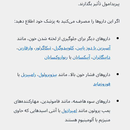
پیریدامول تأثیر بگذارند.
اگر این داروها را مصرف می‌کنید به پزشک خود اطلاع دهید:
داروهای دیگر برای جلوگیری از لخته شدن خون، مانند 
آسپرین با دوز پایین
، 
کلوپیدوگرل
، 
تیکاگرلور
، 
وارفارین
، 
دابیگاتران
، 
آپیکسابان
 یا 
ریواروکسابان
داروهای فشار خون بالا، مانند 
بیزوپرولول
، 
رامیپریل
 یا 
فوروزماید
داروهای سوء هاضمه، مانند فاموتیدین، مهارکننده‌های 
پمپ پروتون مانند 
امپرازول
 یا آنتی اسیدهایی که حاوی 
منیزیم یا آلومینیوم هستند