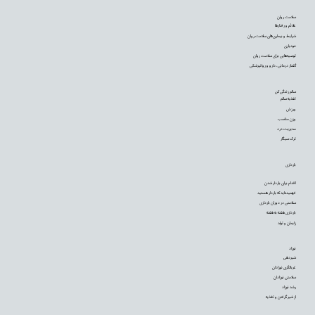
سلامت روان
علائم و رفتارها
شرایط و بیماری‌های سلامت روان
خودیاری
توصیه‌‌هایی برای سلامت روان
گفتار درمانی، دارو و روانپزشکی
سالم زندگی کن
تغذیه سالم
ورزش
وزن مناسب
مدیریت درد
ترک سیگار
بارداری
اقدام برای باردار شدن
فهمیده‌اید که باردار هستید
سلامتی در دوران بارداری
بارداری هفته به هفته
زایمان و تولد
نوزاد
شیردهی
غربالگری نوزادان
سلامتی نوزادان
رشد نوزاد
از شیر گرفتن و تغذیه