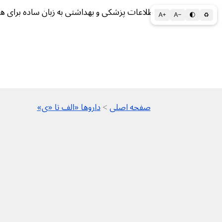
اطلاعات پزشکی و بهداشتی به زبان ساده برای ه
A+
A−
🌓
♻
سلامتی الف تا ی
سلامت روان
سالم ز
صفحه اصلی
>
داروها «الف تا «ی»