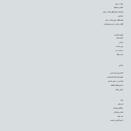
سلامت روان
علائم و رفتارها
شرایط و بیماری‌های سلامت روان
خودیاری
توصیه‌‌هایی برای سلامت روان
گفتار درمانی، دارو و روانپزشکی
سالم زندگی کن
تغذیه سالم
ورزش
وزن مناسب
مدیریت درد
ترک سیگار
بارداری
اقدام برای باردار شدن
فهمیده‌اید که باردار هستید
سلامتی در دوران بارداری
بارداری هفته به هفته
زایمان و تولد
نوزاد
شیردهی
غربالگری نوزادان
سلامتی نوزادان
رشد نوزاد
از شیر گرفتن و تغذیه