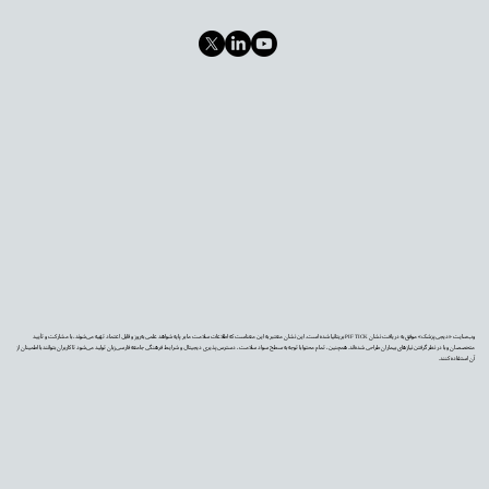
وب‌سایت «دیجی‌پزشک» موفق به دریافت نشان PIF TICK بریتانیا شده است. این نشان معتبر به این معناست که اطلاعات سلامت ما بر پایه شواهد علمی به‌روز و قابل اعتماد تهیه می‌شوند، با مشارکت و تأیید
متخصصان و با در نظر گرفتن نیازهای بیماران طراحی شده‌اند. همچنین، تمام محتوا با توجه به سطح سواد سلامت، دسترس‌پذیری دیجیتال و شرایط فرهنگی جامعه فارسی‌زبان تولید می‌شود تا کاربران بتوانند با اطمینان از
آن استفاده کنند.