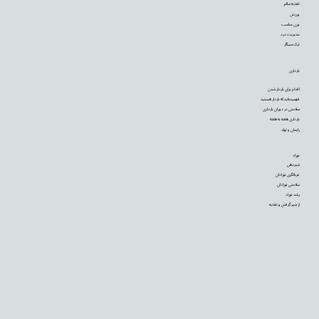
تغذیه سالم
ورزش
وزن مناسب
مدیریت درد
ترک سیگار
بارداری
اقدام برای باردار شدن
فهمیده‌اید که باردار هستید
سلامتی در دوران بارداری
بارداری هفته به هفته
زایمان و تولد
نوزاد
شیردهی
غربالگری نوزادان
سلامتی نوزادان
رشد نوزاد
از شیر گرفتن و تغذیه