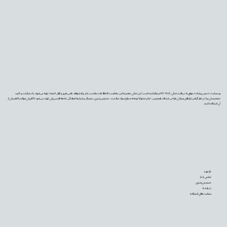
وب‌سایت «دیجی‌پزشک» موفق به دریافت نشان PIF TICK بریتانیا شده است. این نشان معتبر به این معناست که اطلاعات سلامت ما بر پایه شواهد علمی به‌روز و قابل اعتماد تهیه می‌شوند، با مشارکت و تأیید
متخصصان و با در نظر گرفتن نیازهای بیماران طراحی شده‌اند. همچنین، تمام محتوا با توجه به سطح سواد سلامت، دسترس‌پذیری دیجیتال و شرایط فرهنگی جامعه فارسی‌زبان تولید می‌شود تا کاربران بتوانند با اطمینان از
آن استفاده کنند.
بازخورد
تماس با ما
دسترس‌پذیری
درباره ما
سیاست‌های استفاده