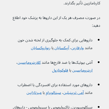
کاربامازپین تأثیر بگذارند.
در صورت مصرف هر یک از این داروها به پزشک خود اطلاع 
دهید:
داروهایی برای کمک به جلوگیری از لخته شدن خون 
مانند 
وارفارین
، 
آپیکسابان 
یا 
ریواروکسابان
آنتی بیوتیک‌ها یا ضد قارچ‌ها مانند 
کلاریترومایسین
، 
اریترومایسین
 یا 
فلوکونازول
داروهای مورد استفاده برای افسردگی یا اضطراب 
مانند 
آمی تریپتیلین
، 
سیتالوپرام
یا 
میرتازاپین
سیکلوسپورین، تاکرولیموس یا سیرولیموس - داروهای 