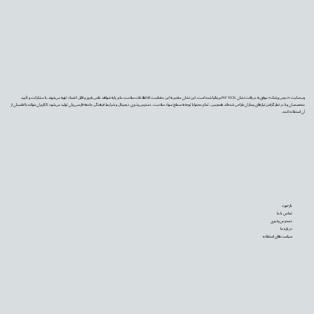
وب‌سایت «دیجی‌پزشک» موفق به دریافت نشان PIF TICK بریتانیا شده است. این نشان معتبر به این معناست که اطلاعات سلامت ما بر پایه شواهد علمی به‌روز و قابل اعتماد تهیه می‌شوند، با مشارکت و تأیید
متخصصان و با در نظر گرفتن نیازهای بیماران طراحی شده‌اند. همچنین، تمام محتوا با توجه به سطح سواد سلامت، دسترس‌پذیری دیجیتال و شرایط فرهنگی جامعه فارسی‌زبان تولید می‌شود تا کاربران بتوانند با اطمینان از
آن استفاده کنند.
بازخورد
تماس با ما
دسترس‌پذیری
درباره ما
سیاست‌های استفاده