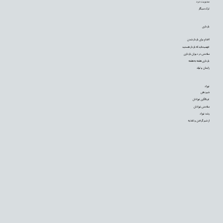
مدیریت درد
ترک سیگار
بارداری
اقدام برای باردار شدن
فهمیده‌اید که باردار هستید
سلامتی در دوران بارداری
بارداری هفته به هفته
زایمان و تولد
نوزاد
شیردهی
غربالگری نوزادان
سلامتی نوزادان
رشد نوزاد
از شیر گرفتن و تغذیه