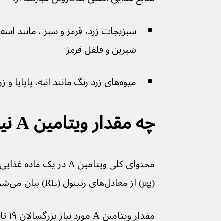
سبزیجات زرد، قرمز و سبز ، مانند اس
شیرین و فلفل قرمز
میوه‌های زرد رنگ مانند انبه، پاپایا و زردآلو
چه مقدار ویتامین A نیاز دارم؟
محتوای کلی ویتامین A در ی
(µg) از معادل‌های رتینول (RE) بیان می‌شود.
مقدار ویتامین A مورد نیاز بزرگسالان ۱۹ تا ۶۴ سال به این صورت است: