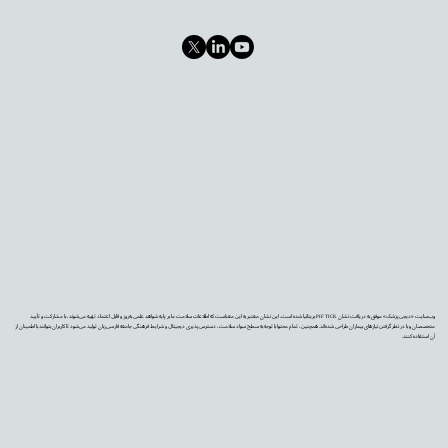
وب‌سایت «دیجی‌پزشک» موفق به دریافت نشان PIF TICK بریتانیا شده است. این نشان معتبر به این معناست که اطلاعات سلامت ما بر پایه شواهد علمی به‌روز و قابل اعتماد تهیه می‌شوند، با مشارکت و تأیید
متخصصان و با در نظر گرفتن نیازهای بیماران طراحی شده‌اند. همچنین، تمام محتوا با توجه به سطح سواد سلامت، دسترس‌پذیری دیجیتال و شرایط فرهنگی جامعه فارسی‌زبان تولید می‌شود تا کاربران بتوانند با اطمینان از
آن استفاده کنند.