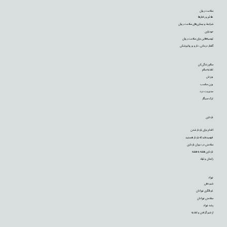
سلامت روان
علائم و رفتارها
شرایط و بیماری‌های سلامت روان
خودیاری
توصیه‌‌هایی برای سلامت روان
گفتار درمانی، دارو و روانپزشکی
سالم زندگی کن
تغذیه سالم
ورزش
وزن مناسب
مدیریت درد
ترک سیگار
بارداری
اقدام برای باردار شدن
فهمیده‌اید که باردار هستید
سلامتی در دوران بارداری
بارداری هفته به هفته
زایمان و تولد
نوزاد
شیردهی
غربالگری نوزادان
سلامتی نوزادان
رشد نوزاد
از شیر گرفتن و تغذیه