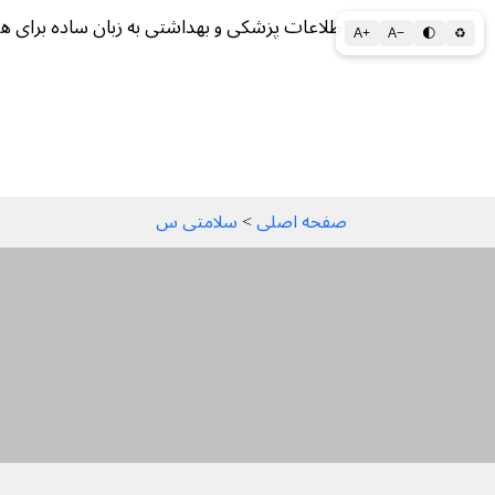
اطلاعات پزشکی و بهداشتی به زبان ساده برای ه
A+
A−
🌓
♻
سلامتی الف تا ی
سلامت روان
سالم ز
صفحه اصلی
 > 
سلامتی س