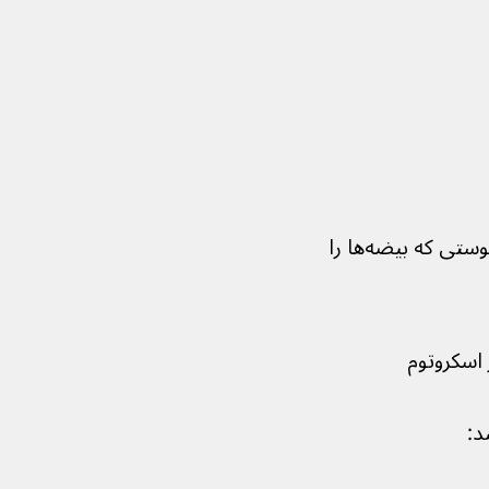
درد یا ناراحتی در بیضه یا اسکروتوم (پوستی که بیضه‌ها را 
اسکروتوم
د: