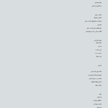
واکسیناسیون
پیشگیری از بارداری
سلامت روان
علائم و رفتارها
شرایط و بیماری‌های سلامت روان
خودیاری
توصیه‌‌هایی برای سلامت روان
گفتار درمانی، دارو و روانپزشکی
سالم زندگی کن
تغذیه سالم
ورزش
وزن مناسب
مدیریت درد
ترک سیگار
بارداری
اقدام برای باردار شدن
فهمیده‌اید که باردار هستید
سلامتی در دوران بارداری
بارداری هفته به هفته
زایمان و تولد
نوزاد
شیردهی
غربالگری نوزادان
سلامتی نوزادان
رشد نوزاد