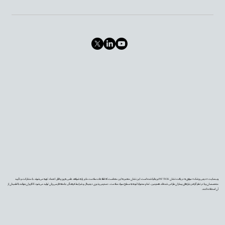
وب‌سایت «دیجی‌پزشک» موفق به دریافت نشان PIF TICK بریتانیا شده است. این نشان معتبر به این معناست که اطلاعات سلامت ما بر پایه شواهد علمی به‌روز و قابل اعتماد تهیه می‌شوند، با مشارکت و تأیید
متخصصان و با در نظر گرفتن نیازهای بیماران طراحی شده‌اند. همچنین، تمام محتوا با توجه به سطح سواد سلامت، دسترس‌پذیری دیجیتال و شرایط فرهنگی جامعه فارسی‌زبان تولید می‌شود تا کاربران بتوانند با اطمینان از
آن استفاده کنند.