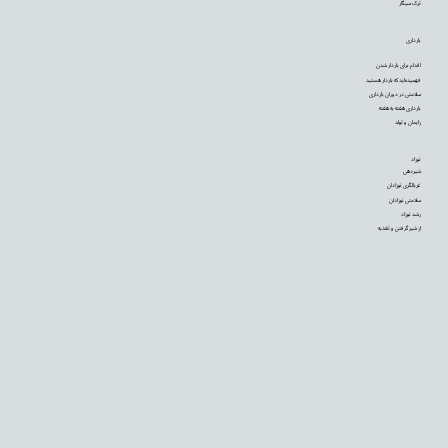
ترک سیگار
بارداری
اقدام برای باردار شدن
فهمیده‌اید که باردار هستید
سلامتی در دوران بارداری
بارداری هفته به هفته
زایمان و تولد
نوزاد
شیردهی
غربالگری نوزادان
سلامتی نوزادان
رشد نوزاد
از شیر گرفتن و تغذیه