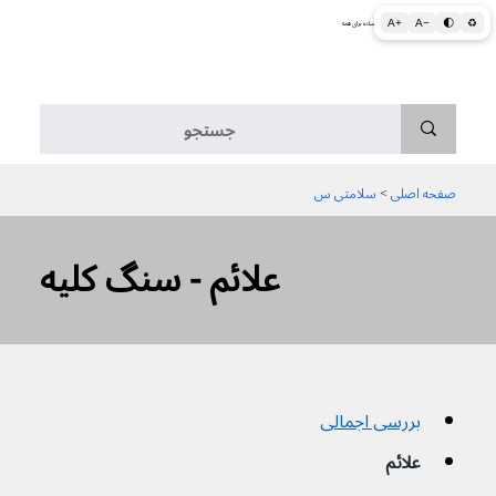
A+
A−
🌓
♻
اطلاعات پزشکی و بهداشتی به زبان ساده برای همه
منو
صفحه اصلی
 > 
سلامتی س
علائم - سنگ کلیه
بررسی اجمالی
علائم