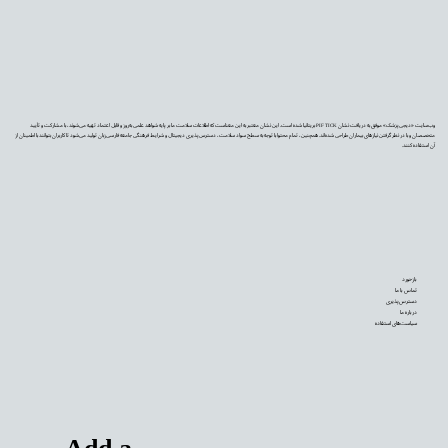
وب‌سایت «دیجی‌پزشک» موفق به دریافت نشان PIF TICK بریتانیا شده است. این نشان معتبر به این معناست که اطلاعات سلامت ما بر پایه شواهد علمی به‌روز و قابل اعتماد تهیه می‌شوند، با مشارکت و تأیید
متخصصان و با در نظر گرفتن نیازهای بیماران طراحی شده‌اند. همچنین، تمام محتوا با توجه به سطح سواد سلامت، دسترس‌پذیری دیجیتال و شرایط فرهنگی جامعه فارسی‌زبان تولید می‌شود تا کاربران بتوانند با اطمینان از
آن استفاده کنند.
بازخورد
تماس با ما
دسترس‌پذیری
درباره ما
سیاست‌های استفاده