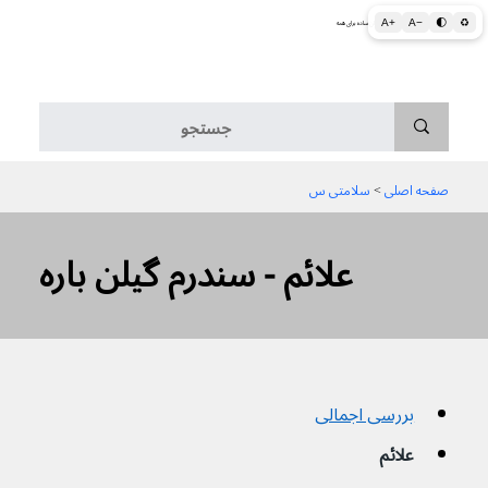
A+
A−
🌓
♻
اطلاعات پزشکی و بهداشتی به زبان ساده برای همه
منو
صفحه اصلی
 > 
سلامتی س
علائم - سندرم گیلن باره
بررسی اجمالی
علائم