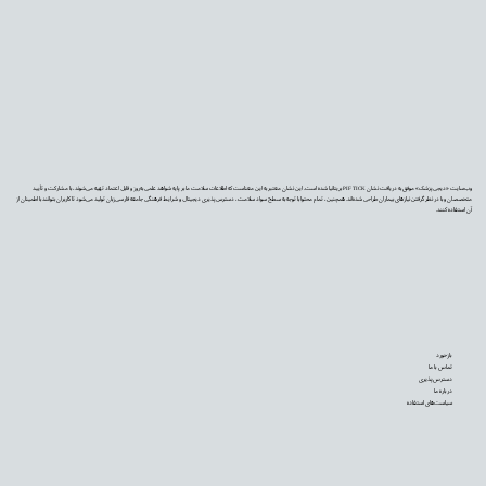
وب‌سایت «دیجی‌پزشک» موفق به دریافت نشان PIF TICK بریتانیا شده است. این نشان معتبر به این معناست که اطلاعات سلامت ما بر پایه شواهد علمی به‌روز و قابل اعتماد تهیه می‌شوند، با مشارکت و تأیید
متخصصان و با در نظر گرفتن نیازهای بیماران طراحی شده‌اند. همچنین، تمام محتوا با توجه به سطح سواد سلامت، دسترس‌پذیری دیجیتال و شرایط فرهنگی جامعه فارسی‌زبان تولید می‌شود تا کاربران بتوانند با اطمینان از
آن استفاده کنند.
بازخورد
تماس با ما
دسترس‌پذیری
درباره ما
سیاست‌های استفاده