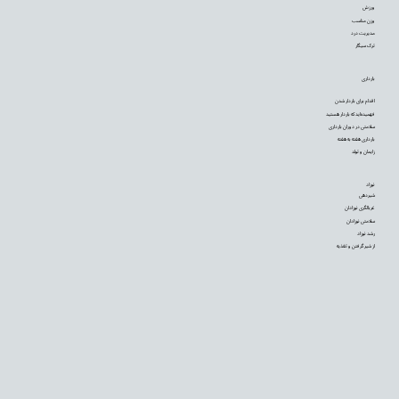
ورزش
وزن مناسب
مدیریت درد
ترک سیگار
بارداری
اقدام برای باردار شدن
فهمیده‌اید که باردار هستید
سلامتی در دوران بارداری
بارداری هفته به هفته
زایمان و تولد
نوزاد
شیردهی
غربالگری نوزادان
سلامتی نوزادان
رشد نوزاد
از شیر گرفتن و تغذیه