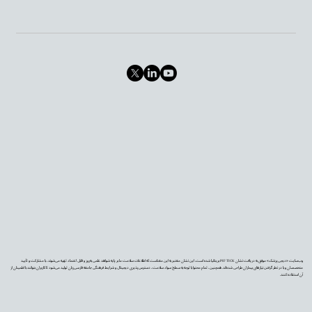
وب‌سایت «دیجی‌پزشک» موفق به دریافت نشان PIF TICK بریتانیا شده است. این نشان معتبر به این معناست که اطلاعات سلامت ما بر پایه شواهد علمی به‌روز و قابل اعتماد تهیه می‌شوند، با مشارکت و تأیید
متخصصان و با در نظر گرفتن نیازهای بیماران طراحی شده‌اند. همچنین، تمام محتوا با توجه به سطح سواد سلامت، دسترس‌پذیری دیجیتال و شرایط فرهنگی جامعه فارسی‌زبان تولید می‌شود تا کاربران بتوانند با اطمینان از
آن استفاده کنند.