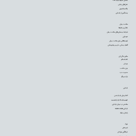
عمل‌های زیبایی
واکسیناسیون
پیشگیری از بارداری
سلامت روان
علائم و رفتارها
شرایط و بیماری‌های سلامت روان
خودیاری
توصیه‌‌هایی برای سلامت روان
گفتار درمانی، دارو و روانپزشکی
سالم زندگی کن
تغذیه سالم
ورزش
وزن مناسب
مدیریت درد
ترک سیگار
بارداری
اقدام برای باردار شدن
فهمیده‌اید که باردار هستید
سلامتی در دوران بارداری
بارداری هفته به هفته
زایمان و تولد
نوزاد
شیردهی
غربالگری نوزادان