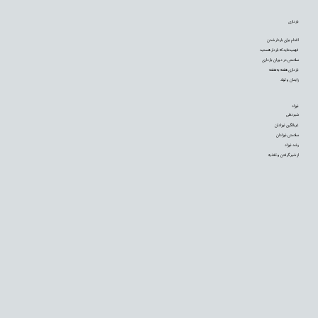
بارداری
اقدام برای باردار شدن
فهمیده‌اید که باردار هستید
سلامتی در دوران بارداری
بارداری هفته به هفته
زایمان و تولد
نوزاد
شیردهی
غربالگری نوزادان
سلامتی نوزادان
رشد نوزاد
از شیر گرفتن و تغذیه