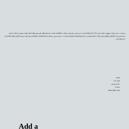
وب‌سایت «دیجی‌پزشک» موفق به دریافت نشان PIF TICK بریتانیا شده است. این نشان معتبر به این معناست که اطلاعات سلامت ما بر پایه شواهد علمی به‌روز و قابل اعتماد تهیه می‌شوند، با مشارکت و تأیید
متخصصان و با در نظر گرفتن نیازهای بیماران طراحی شده‌اند. همچنین، تمام محتوا با توجه به سطح سواد سلامت، دسترس‌پذیری دیجیتال و شرایط فرهنگی جامعه فارسی‌زبان تولید می‌شود تا کاربران بتوانند با اطمینان از
آن استفاده کنند.
بازخورد
تماس با ما
دسترس‌پذیری
درباره ما
سیاست‌های استفاده
Add a