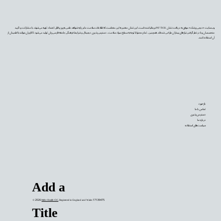
وب‌سایت «دیجی‌پزشک» موفق به دریافت نشان PIF TICK بریتانیا شده است. این نشان معتبر به این معناست که اطلاعات سلامت ما بر پایه شواهد علمی به‌روز و قابل اعتماد تهیه می‌شوند، با مشارکت و تأیید
متخصصان و با در نظر گرفتن نیازهای بیماران طراحی شده‌اند. همچنین، تمام محتوا با توجه به سطح سواد سلامت، دسترس‌پذیری دیجیتال و شرایط فرهنگی جامعه فارسی‌زبان تولید می‌شود تا کاربران بتوانند با اطمینان از
آن استفاده کنند.
بازخورد
تماس با ما
دسترس‌پذیری
درباره ما
سیاست‌های استفاده
Add a
© 2026
Mehr Health CIC
. Registered in England and Wales 17139475
Title