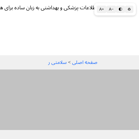
اطلاعات پزشکی و بهداشتی به زبان ساده برای ه
A+
A−
🌓
♻
سلامتی الف تا ی
سلامت روان
سالم ز
صفحه اصلی
 > 
سلامتی ر