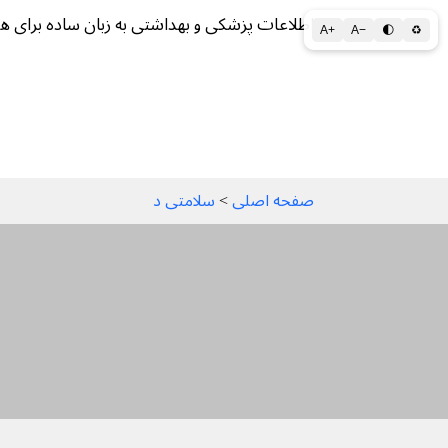
اطلاعات پزشکی و بهداشتی به زبان ساده برای ه
A+
A−
🌓
♻
سلامتی الف تا ی
سلامت روان
سالم ز
صفحه اصلی
 > 
سلامتی د