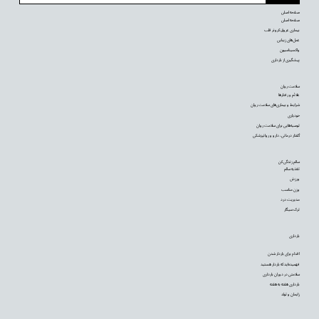
صفحه اصلی
صفحه اصلی
بیماری عروق کرونر قلب
عمل‌های زیبایی
واکسیناسیون
پیشگیری از بارداری
سلامت روان
علائم و رفتارها
شرایط و بیماری‌های سلامت روان
خودیاری
توصیه‌‌هایی برای سلامت روان
گفتار درمانی، دارو و روانپزشکی
سالم زندگی کن
تغذیه سالم
ورزش
وزن مناسب
مدیریت درد
ترک سیگار
بارداری
اقدام برای باردار شدن
فهمیده‌اید که باردار هستید
سلامتی در دوران بارداری
بارداری هفته به هفته
زایمان و تولد