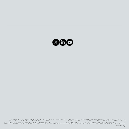
وب‌سایت «دیجی‌پزشک» موفق به دریافت نشان PIF TICK بریتانیا شده است. این نشان معتبر به این معناست که اطلاعات سلامت ما بر پایه شواهد علمی به‌روز و قابل اعتماد تهیه می‌شوند، با مشارکت و تأیید
متخصصان و با در نظر گرفتن نیازهای بیماران طراحی شده‌اند. همچنین، تمام محتوا با توجه به سطح سواد سلامت، دسترس‌پذیری دیجیتال و شرایط فرهنگی جامعه فارسی‌زبان تولید می‌شود تا کاربران بتوانند با اطمینان از
آن استفاده کنند.