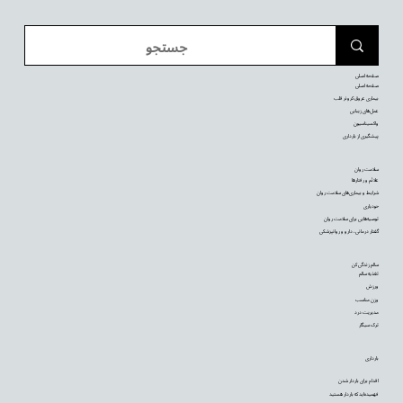
صفحه اصلی
صفحه اصلی
بیماری عروق کرونر قلب
عمل‌های زیبایی
واکسیناسیون
پیشگیری از بارداری
سلامت روان
علائم و رفتارها
شرایط و بیماری‌های سلامت روان
خودیاری
توصیه‌‌هایی برای سلامت روان
گفتار درمانی، دارو و روانپزشکی
سالم زندگی کن
تغذیه سالم
ورزش
وزن مناسب
مدیریت درد
ترک سیگار
بارداری
اقدام برای باردار شدن
فهمیده‌اید که باردار هستید