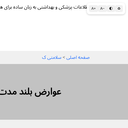
اطلاعات پزشکی و بهداشتی به زبان ساده برای ه
A+
A−
🌓
♻
سلامتی الف تا ی
سلامت روان
سالم ز
صفحه اصلی
 > 
سلامتی ک
عوارض بلند مدت 