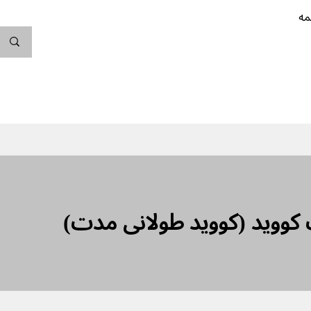
مه
ندگی کن
بارداری
نوزاد
پیشگیری از بارداری
کووید (کووید طولانی مدت)