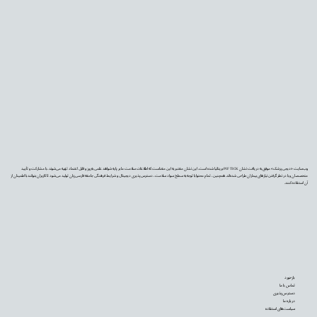
وب‌سایت «دیجی‌پزشک» موفق به دریافت نشان PIF TICK بریتانیا شده است. این نشان معتبر به این معناست که اطلاعات سلامت ما بر پایه شواهد علمی به‌روز و قابل اعتماد تهیه می‌شوند، با مشارکت و تأیید
متخصصان و با در نظر گرفتن نیازهای بیماران طراحی شده‌اند. همچنین، تمام محتوا با توجه به سطح سواد سلامت، دسترس‌پذیری دیجیتال و شرایط فرهنگی جامعه فارسی‌زبان تولید می‌شود تا کاربران بتوانند با اطمینان از
آن استفاده کنند.
بازخورد
تماس با ما
دسترس‌پذیری
درباره ما
سیاست‌های استفاده