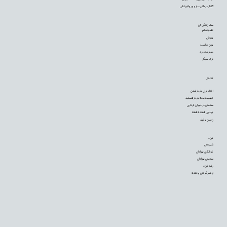
گفتار درمانی، دارو و روانپزشکی
سالم زندگی کن
تغذیه سالم
ورزش
وزن مناسب
مدیریت درد
ترک سیگار
بارداری
اقدام برای باردار شدن
فهمیده‌اید که باردار هستید
سلامتی در دوران بارداری
بارداری هفته به هفته
زایمان و تولد
نوزاد
شیردهی
غربالگری نوزادان
سلامتی نوزادان
رشد نوزاد
از شیر گرفتن و تغذیه