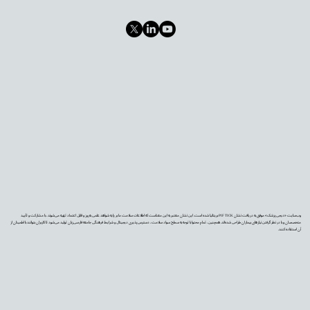
وب‌سایت «دیجی‌پزشک» موفق به دریافت نشان PIF TICK بریتانیا شده است. این نشان معتبر به این معناست که اطلاعات سلامت ما بر پایه شواهد علمی به‌روز و قابل اعتماد تهیه می‌شوند، با مشارکت و تأیید
متخصصان و با در نظر گرفتن نیازهای بیماران طراحی شده‌اند. همچنین، تمام محتوا با توجه به سطح سواد سلامت، دسترس‌پذیری دیجیتال و شرایط فرهنگی جامعه فارسی‌زبان تولید می‌شود تا کاربران بتوانند با اطمینان از
آن استفاده کنند.