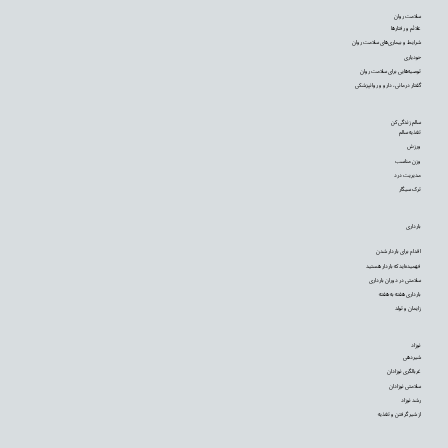
سلامت روان
علائم و رفتارها
شرایط و بیماری‌های سلامت روان
خودیاری
توصیه‌‌هایی برای سلامت روان
گفتار درمانی، دارو و روانپزشکی
سالم زندگی کن
تغذیه سالم
ورزش
وزن مناسب
مدیریت درد
ترک سیگار
بارداری
اقدام برای باردار شدن
فهمیده‌اید که باردار هستید
سلامتی در دوران بارداری
بارداری هفته به هفته
زایمان و تولد
نوزاد
شیردهی
غربالگری نوزادان
سلامتی نوزادان
رشد نوزاد
از شیر گرفتن و تغذیه