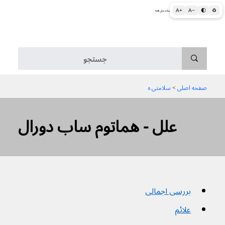
A+
A−
🌓
♻
اطلاعات پزشکی و بهداشتی به زبان ساده برای همه
منو
صفحه اصلی
 > 
سلامتی ه
علل - هماتوم ساب دورال
بررسی اجمالی
علائم