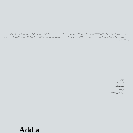
وب‌سایت «دیجی‌پزشک» موفق به دریافت نشان PIF TICK بریتانیا شده است. این نشان معتبر به این معناست که اطلاعات سلامت ما بر پایه شواهد علمی به‌روز و قابل اعتماد تهیه می‌شوند، با مشارکت و تأیید
متخصصان و با در نظر گرفتن نیازهای بیماران طراحی شده‌اند. همچنین، تمام محتوا با توجه به سطح سواد سلامت، دسترس‌پذیری دیجیتال و شرایط فرهنگی جامعه فارسی‌زبان تولید می‌شود تا کاربران بتوانند با اطمینان از
آن استفاده کنند.
بازخورد
تماس با ما
دسترس‌پذیری
درباره ما
سیاست‌های استفاده
Add a