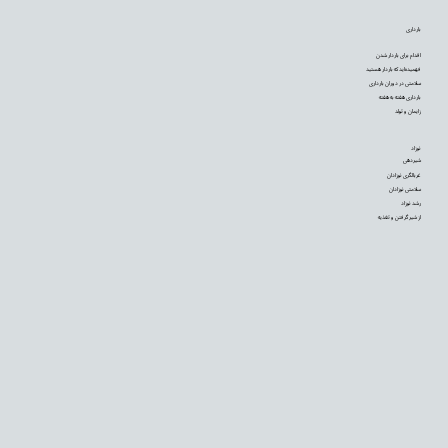
بارداری
اقدام برای باردار شدن
فهمیده‌اید که باردار هستید
سلامتی در دوران بارداری
بارداری هفته به هفته
زایمان و تولد
نوزاد
شیردهی
غربالگری نوزادان
سلامتی نوزادان
رشد نوزاد
از شیر گرفتن و تغذیه