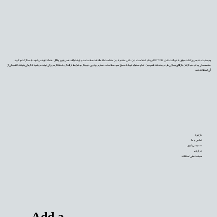
وب‌سایت «دیجی‌پزشک» موفق به دریافت نشان PIF TICK بریتانیا شده است. این نشان معتبر به این معناست که اطلاعات سلامت ما بر پایه شواهد علمی به‌روز و قابل اعتماد تهیه می‌شوند، با مشارکت و تأیید
متخصصان و با در نظر گرفتن نیازهای بیماران طراحی شده‌اند. همچنین، تمام محتوا با توجه به سطح سواد سلامت، دسترس‌پذیری دیجیتال و شرایط فرهنگی جامعه فارسی‌زبان تولید می‌شود تا کاربران بتوانند با اطمینان از
آن استفاده کنند.
بازخورد
تماس با ما
دسترس‌پذیری
درباره ما
سیاست‌های استفاده
Add a