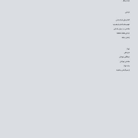
ترک سیگار
بارداری
اقدام برای باردار شدن
فهمیده‌اید که باردار هستید
سلامتی در دوران بارداری
بارداری هفته به هفته
زایمان و تولد
نوزاد
شیردهی
غربالگری نوزادان
سلامتی نوزادان
رشد نوزاد
از شیر گرفتن و تغذیه