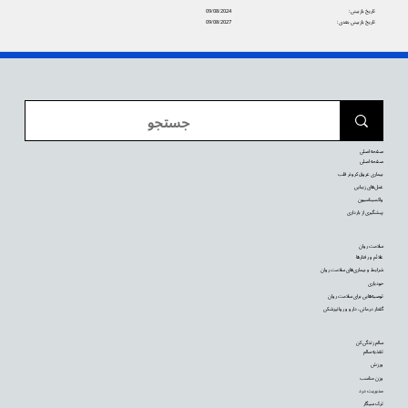
تاریخ بازبینی:
09/08/2024
تاریخ بازبینی بعدی:
09/08/2027
صفحه اصلی
صفحه اصلی
بیماری عروق کرونر قلب
عمل‌های زیبایی
واکسیناسیون
پیشگیری از بارداری
سلامت روان
علائم و رفتارها
شرایط و بیماری‌های سلامت روان
خودیاری
توصیه‌‌هایی برای سلامت روان
گفتار درمانی، دارو و روانپزشکی
سالم زندگی کن
تغذیه سالم
ورزش
وزن مناسب
مدیریت درد
ترک سیگار