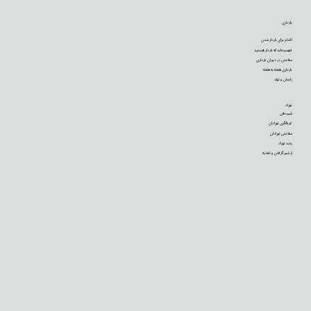
بارداری
اقدام برای باردار شدن
فهمیده‌اید که باردار هستید
سلامتی در دوران بارداری
بارداری هفته به هفته
زایمان و تولد
نوزاد
شیردهی
غربالگری نوزادان
سلامتی نوزادان
رشد نوزاد
از شیر گرفتن و تغذیه