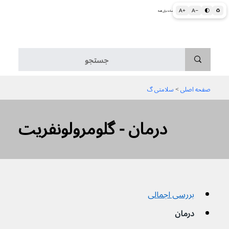
A+
A−
🌓
♻
اطلاعات پزشکی و بهداشتی به زبان ساده برای همه
منو
صفحه اصلی
 > 
سلامتی گ
درمان - گلومرولونفریت
بررسی اجمالی
درمان