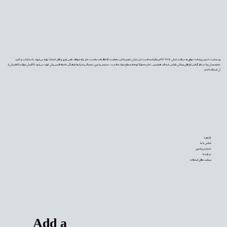
وب‌سایت «دیجی‌پزشک» موفق به دریافت نشان PIF TICK بریتانیا شده است. این نشان معتبر به این معناست که اطلاعات سلامت ما بر پایه شواهد علمی به‌روز و قابل اعتماد تهیه می‌شوند، با مشارکت و تأیید
متخصصان و با در نظر گرفتن نیازهای بیماران طراحی شده‌اند. همچنین، تمام محتوا با توجه به سطح سواد سلامت، دسترس‌پذیری دیجیتال و شرایط فرهنگی جامعه فارسی‌زبان تولید می‌شود تا کاربران بتوانند با اطمینان از
آن استفاده کنند.
بازخورد
تماس با ما
دسترس‌پذیری
درباره ما
سیاست‌های استفاده
Add a