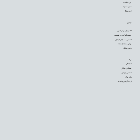
وزن مناسب
مدیریت درد
ترک سیگار
بارداری
اقدام برای باردار شدن
فهمیده‌اید که باردار هستید
سلامتی در دوران بارداری
بارداری هفته به هفته
زایمان و تولد
نوزاد
شیردهی
غربالگری نوزادان
سلامتی نوزادان
رشد نوزاد
از شیر گرفتن و تغذیه