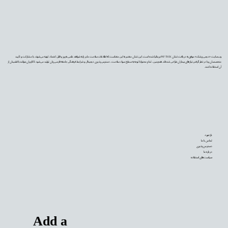
وب‌سایت «دیجی‌پزشک» موفق به دریافت نشان PIF TICK بریتانیا شده است. این نشان معتبر به این معناست که اطلاعات سلامت ما بر پایه شواهد علمی به‌روز و قابل اعتماد تهیه می‌شوند، با مشارکت و تأیید
متخصصان و با در نظر گرفتن نیازهای بیماران طراحی شده‌اند. همچنین، تمام محتوا با توجه به سطح سواد سلامت، دسترس‌پذیری دیجیتال و شرایط فرهنگی جامعه فارسی‌زبان تولید می‌شود تا کاربران بتوانند با اطمینان از
آن استفاده کنند.
بازخورد
تماس با ما
دسترس‌پذیری
درباره ما
سیاست‌های استفاده
Add a