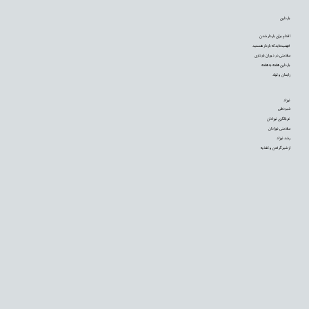
بارداری
اقدام برای باردار شدن
فهمیده‌اید که باردار هستید
سلامتی در دوران بارداری
بارداری هفته به هفته
زایمان و تولد
نوزاد
شیردهی
غربالگری نوزادان
سلامتی نوزادان
رشد نوزاد
از شیر گرفتن و تغذیه