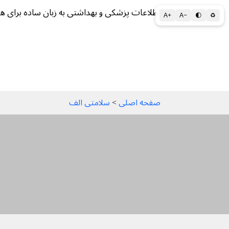
اطلاعات پزشکی و بهداشتی به زبان ساده برای ه
A+
A−
🌓
♻
سلامتی الف تا ی
سلامت روان
سالم ز
صفحه اصلی
 > 
سلامتی الف