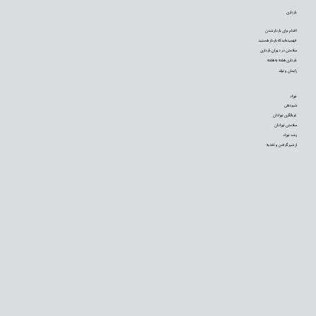
بارداری
اقدام برای باردار شدن
فهمیده‌اید که باردار هستید
سلامتی در دوران بارداری
بارداری هفته به هفته
زایمان و تولد
نوزاد
شیردهی
غربالگری نوزادان
سلامتی نوزادان
رشد نوزاد
از شیر گرفتن و تغذیه