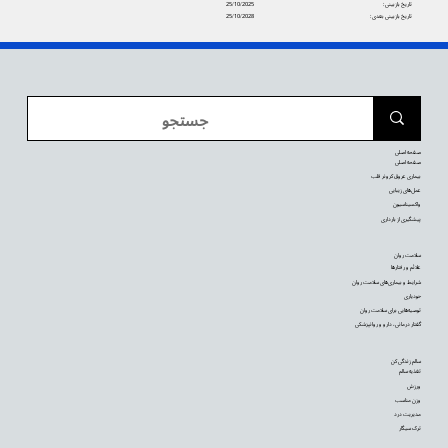
تاریخ بازبینی:
25/10/2025
تاریخ بازبینی بعدی:
25/10/2028
صفحه اصلی
صفحه اصلی
بیماری عروق کرونر قلب
عمل‌های زیبایی
واکسیناسیون
پیشگیری از بارداری
سلامت روان
علائم و رفتارها
شرایط و بیماری‌های سلامت روان
خودیاری
توصیه‌‌هایی برای سلامت روان
گفتار درمانی، دارو و روانپزشکی
سالم زندگی کن
تغذیه سالم
ورزش
وزن مناسب
مدیریت درد
ترک سیگار