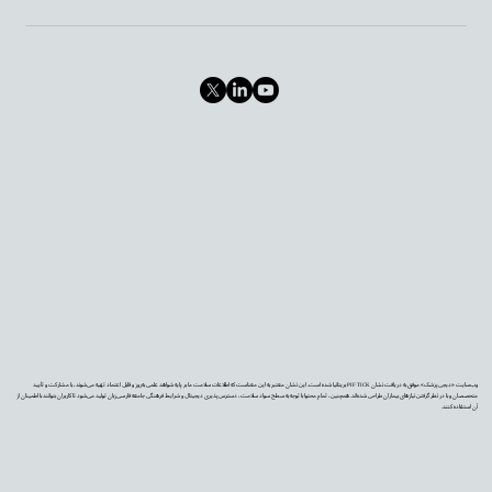
وب‌سایت «دیجی‌پزشک» موفق به دریافت نشان PIF TICK بریتانیا شده است. این نشان معتبر به این معناست که اطلاعات سلامت ما بر پایه شواهد علمی به‌روز و قابل اعتماد تهیه می‌شوند، با مشارکت و تأیید
متخصصان و با در نظر گرفتن نیازهای بیماران طراحی شده‌اند. همچنین، تمام محتوا با توجه به سطح سواد سلامت، دسترس‌پذیری دیجیتال و شرایط فرهنگی جامعه فارسی‌زبان تولید می‌شود تا کاربران بتوانند با اطمینان از
آن استفاده کنند.