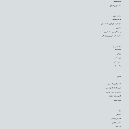
واکسیناسیون
پیشگیری از بارداری
سلامت روان
علائم و رفتارها
شرایط و بیماری‌های سلامت روان
خودیاری
توصیه‌‌هایی برای سلامت روان
گفتار درمانی، دارو و روانپزشکی
سالم زندگی کن
تغذیه سالم
ورزش
وزن مناسب
مدیریت درد
ترک سیگار
بارداری
اقدام برای باردار شدن
فهمیده‌اید که باردار هستید
سلامتی در دوران بارداری
بارداری هفته به هفته
زایمان و تولد
نوزاد
شیردهی
غربالگری نوزادان
سلامتی نوزادان
رشد نوزاد