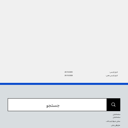
تاریخ بازبینی:
20/10/2025
تاریخ بازبینی بعدی:
20/10/2028
صفحه اصلی
صفحه اصلی
بیماری عروق کرونر قلب
عمل‌های زیبایی