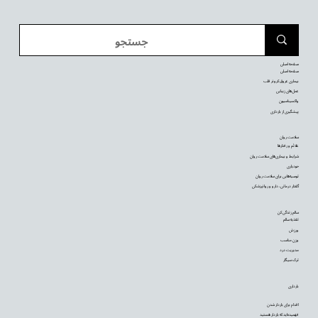
صفحه اصلی
صفحه اصلی
بیماری عروق کرونر قلب
عمل‌های زیبایی
واکسیناسیون
پیشگیری از بارداری
سلامت روان
علائم و رفتارها
شرایط و بیماری‌های سلامت روان
خودیاری
توصیه‌‌هایی برای سلامت روان
گفتار درمانی، دارو و روانپزشکی
سالم زندگی کن
تغذیه سالم
ورزش
وزن مناسب
مدیریت درد
ترک سیگار
بارداری
اقدام برای باردار شدن
فهمیده‌اید که باردار هستید