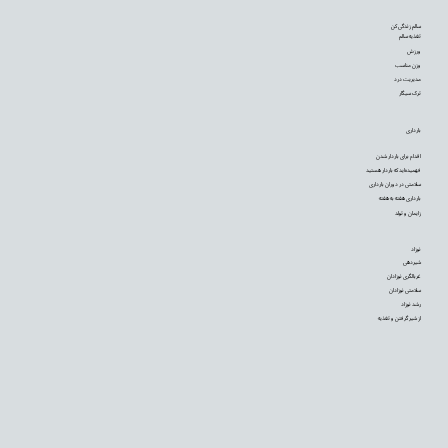
سالم زندگی کن
تغذیه سالم
ورزش
وزن مناسب
مدیریت درد
ترک سیگار
بارداری
اقدام برای باردار شدن
فهمیده‌اید که باردار هستید
سلامتی در دوران بارداری
بارداری هفته به هفته
زایمان و تولد
نوزاد
شیردهی
غربالگری نوزادان
سلامتی نوزادان
رشد نوزاد
از شیر گرفتن و تغذیه