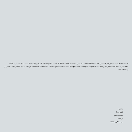
وب‌سایت «دیجی‌پزشک» موفق به دریافت نشان PIF TICK بریتانیا شده است. این نشان معتبر به این معناست که اطلاعات سلامت ما بر پایه شواهد علمی به‌روز و قابل اعتماد تهیه می‌شوند، با مشارکت و تأیید
متخصصان و با در نظر گرفتن نیازهای بیماران طراحی شده‌اند. همچنین، تمام محتوا با توجه به سطح سواد سلامت، دسترس‌پذیری دیجیتال و شرایط فرهنگی جامعه فارسی‌زبان تولید می‌شود تا کاربران بتوانند با اطمینان از
آن استفاده کنند.
بازخورد
تماس با ما
دسترس‌پذیری
درباره ما
سیاست‌های استفاده