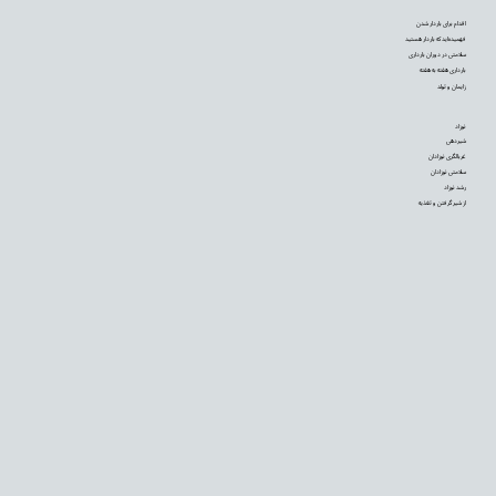
اقدام برای باردار شدن
فهمیده‌اید که باردار هستید
سلامتی در دوران بارداری
بارداری هفته به هفته
زایمان و تولد
نوزاد
شیردهی
غربالگری نوزادان
سلامتی نوزادان
رشد نوزاد
از شیر گرفتن و تغذیه