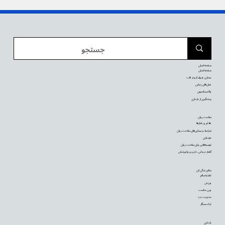
صفحه اصلی
صفحه اصلی
بیماری عروق کرونر قلب
عمل‌های زیبایی
واکسیناسیون
پیشگیری از بارداری
سلامت روان
علائم و رفتارها
شرایط و بیماری‌های سلامت روان
خودیاری
توصیه‌‌هایی برای سلامت روان
گفتار درمانی، دارو و روانپزشکی
سالم زندگی کن
تغذیه سالم
ورزش
وزن مناسب
مدیریت درد
ترک سیگار
بارداری