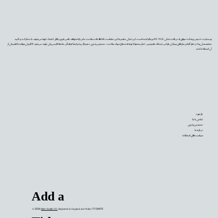
وب‌سایت «دیجی‌پزشک» موفق به دریافت نشان PIF TICK بریتانیا شده است. این نشان معتبر به این معناست که اطلاعات سلامت ما بر پایه شواهد علمی به‌روز و قابل اعتماد تهیه می‌شوند، با مشارکت و تأیید
متخصصان و با در نظر گرفتن نیازهای بیماران طراحی شده‌اند. همچنین، تمام محتوا با توجه به سطح سواد سلامت، دسترس‌پذیری دیجیتال و شرایط فرهنگی جامعه فارسی‌زبان تولید می‌شود تا کاربران بتوانند با اطمینان از
آن استفاده کنند.
بازخورد
تماس با ما
دسترس‌پذیری
درباره ما
سیاست‌های استفاده
Add a
© 2026
Mehr Health CIC
. Registered in England and Wales 17139475