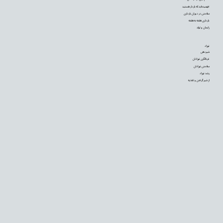
فهمیده‌اید که باردار هستید
سلامتی در دوران بارداری
بارداری هفته به هفته
زایمان و تولد
نوزاد
شیردهی
غربالگری نوزادان
سلامتی نوزادان
رشد نوزاد
از شیر گرفتن و تغذیه