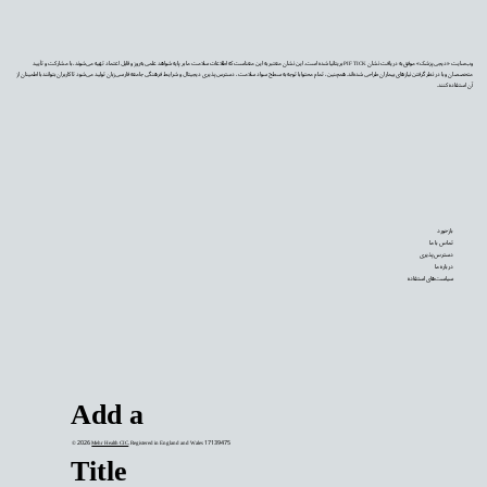
وب‌سایت «دیجی‌پزشک» موفق به دریافت نشان PIF TICK بریتانیا شده است. این نشان معتبر به این معناست که اطلاعات سلامت ما بر پایه شواهد علمی به‌روز و قابل اعتماد تهیه می‌شوند، با مشارکت و تأیید
متخصصان و با در نظر گرفتن نیازهای بیماران طراحی شده‌اند. همچنین، تمام محتوا با توجه به سطح سواد سلامت، دسترس‌پذیری دیجیتال و شرایط فرهنگی جامعه فارسی‌زبان تولید می‌شود تا کاربران بتوانند با اطمینان از
آن استفاده کنند.
بازخورد
تماس با ما
دسترس‌پذیری
درباره ما
سیاست‌های استفاده
Add a
© 2026
Mehr Health CIC
. Registered in England and Wales 17139475
Title