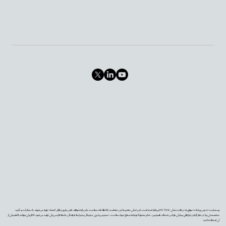
وب‌سایت «دیجی‌پزشک» موفق به دریافت نشان PIF TICK بریتانیا شده است. این نشان معتبر به این معناست که اطلاعات سلامت ما بر پایه شواهد علمی به‌روز و قابل اعتماد تهیه می‌شوند، با مشارکت و تأیید
متخصصان و با در نظر گرفتن نیازهای بیماران طراحی شده‌اند. همچنین، تمام محتوا با توجه به سطح سواد سلامت، دسترس‌پذیری دیجیتال و شرایط فرهنگی جامعه فارسی‌زبان تولید می‌شود تا کاربران بتوانند با اطمینان از
آن استفاده کنند.