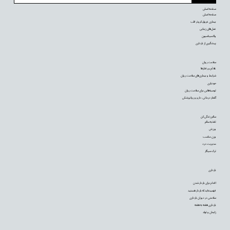
صفحه اصلی
صفحه اصلی
بیماری عروق کرونر قلب
عمل‌های زیبایی
واکسیناسیون
پیشگیری از بارداری
سلامت روان
علائم و رفتارها
شرایط و بیماری‌های سلامت روان
خودیاری
توصیه‌‌هایی برای سلامت روان
گفتار درمانی، دارو و روانپزشکی
سالم زندگی کن
تغذیه سالم
ورزش
وزن مناسب
مدیریت درد
ترک سیگار
بارداری
اقدام برای باردار شدن
فهمیده‌اید که باردار هستید
سلامتی در دوران بارداری
بارداری هفته به هفته
زایمان و تولد