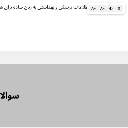
اطلاعات پزشکی و بهداشتی به زبان ساده برای ه
A+
A−
🌓
♻
سلامتی الف تا ی
سلامت روان
سالم ز
سوالا