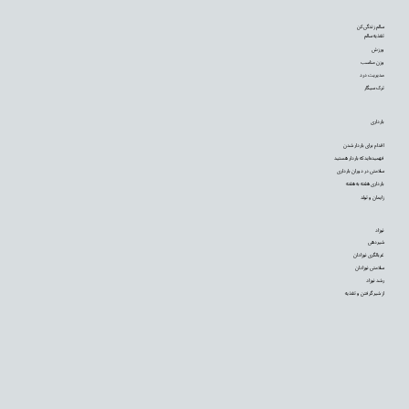
سالم زندگی کن
تغذیه سالم
ورزش
وزن مناسب
مدیریت درد
ترک سیگار
بارداری
اقدام برای باردار شدن
فهمیده‌اید که باردار هستید
سلامتی در دوران بارداری
بارداری هفته به هفته
زایمان و تولد
نوزاد
شیردهی
غربالگری نوزادان
سلامتی نوزادان
رشد نوزاد
از شیر گرفتن و تغذیه