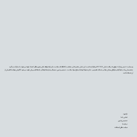
وب‌سایت «دیجی‌پزشک» موفق به دریافت نشان PIF TICK بریتانیا شده است. این نشان معتبر به این معناست که اطلاعات سلامت ما بر پایه شواهد علمی به‌روز و قابل اعتماد تهیه می‌شوند، با مشارکت و تأیید
متخصصان و با در نظر گرفتن نیازهای بیماران طراحی شده‌اند. همچنین، تمام محتوا با توجه به سطح سواد سلامت، دسترس‌پذیری دیجیتال و شرایط فرهنگی جامعه فارسی‌زبان تولید می‌شود تا کاربران بتوانند با اطمینان از
آن استفاده کنند.
بازخورد
تماس با ما
دسترس‌پذیری
درباره ما
سیاست‌های استفاده