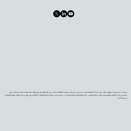
وب‌سایت «دیجی‌پزشک» موفق به دریافت نشان PIF TICK بریتانیا شده است. این نشان معتبر به این معناست که اطلاعات سلامت ما بر پایه شواهد علمی به‌روز و قابل اعتماد تهیه می‌شوند، با مشارکت و تأیید
متخصصان و با در نظر گرفتن نیازهای بیماران طراحی شده‌اند. همچنین، تمام محتوا با توجه به سطح سواد سلامت، دسترس‌پذیری دیجیتال و شرایط فرهنگی جامعه فارسی‌زبان تولید می‌شود تا کاربران بتوانند با اطمینان از
آن استفاده کنند.