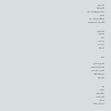
سلامت روان
علائم و رفتارها
شرایط و بیماری‌های سلامت روان
خودیاری
توصیه‌‌هایی برای سلامت روان
گفتار درمانی، دارو و روانپزشکی
سالم زندگی کن
تغذیه سالم
ورزش
وزن مناسب
مدیریت درد
ترک سیگار
بارداری
اقدام برای باردار شدن
فهمیده‌اید که باردار هستید
سلامتی در دوران بارداری
بارداری هفته به هفته
زایمان و تولد
نوزاد
شیردهی
غربالگری نوزادان
سلامتی نوزادان
رشد نوزاد
از شیر گرفتن و تغذیه