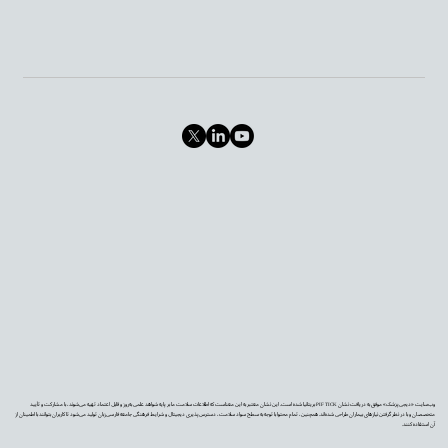
وب‌سایت «دیجی‌پزشک» موفق به دریافت نشان PIF TICK بریتانیا شده است. این نشان معتبر به این معناست که اطلاعات سلامت ما بر پایه شواهد علمی به‌روز و قابل اعتماد تهیه می‌شوند، با مشارکت و تأیید
متخصصان و با در نظر گرفتن نیازهای بیماران طراحی شده‌اند. همچنین، تمام محتوا با توجه به سطح سواد سلامت، دسترس‌پذیری دیجیتال و شرایط فرهنگی جامعه فارسی‌زبان تولید می‌شود تا کاربران بتوانند با اطمینان از
آن استفاده کنند.