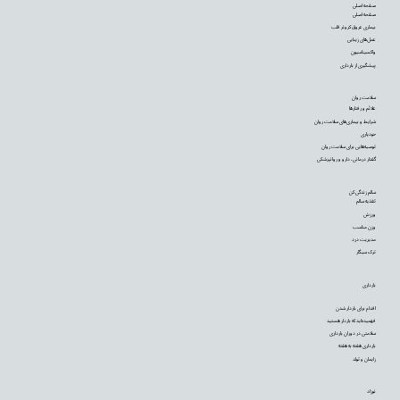
صفحه اصلی
صفحه اصلی
بیماری عروق کرونر قلب
عمل‌های زیبایی
واکسیناسیون
پیشگیری از بارداری
سلامت روان
علائم و رفتارها
شرایط و بیماری‌های سلامت روان
خودیاری
توصیه‌‌هایی برای سلامت روان
گفتار درمانی، دارو و روانپزشکی
سالم زندگی کن
تغذیه سالم
ورزش
وزن مناسب
مدیریت درد
ترک سیگار
بارداری
اقدام برای باردار شدن
فهمیده‌اید که باردار هستید
سلامتی در دوران بارداری
بارداری هفته به هفته
زایمان و تولد
نوزاد