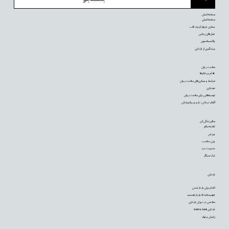
صفحه اصلی
صفحه اصلی
بیماری عروق کرونر قلب
عمل‌های زیبایی
واکسیناسیون
پیشگیری از بارداری
سلامت روان
علائم و رفتارها
شرایط و بیماری‌های سلامت روان
خودیاری
توصیه‌‌هایی برای سلامت روان
گفتار درمانی، دارو و روانپزشکی
سالم زندگی کن
تغذیه سالم
ورزش
وزن مناسب
مدیریت درد
ترک سیگار
بارداری
اقدام برای باردار شدن
فهمیده‌اید که باردار هستید
سلامتی در دوران بارداری
بارداری هفته به هفته
زایمان و تولد