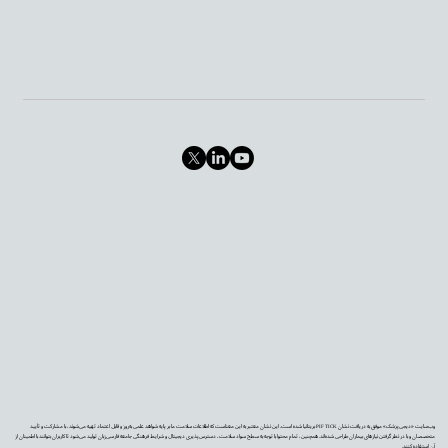
وب‌سایت «دیجی‌پزشک» موفق به دریافت نشان PIF TICK بریتانیا شده است. این نشان معتبر به این معناست که اطلاعات سلامت ما بر پایه شواهد علمی به‌روز و قابل اعتماد تهیه می‌شوند، با مشارکت و تأیید
متخصصان و با در نظر گرفتن نیازهای بیماران طراحی شده‌اند. همچنین، تمام محتوا با توجه به سطح سواد سلامت، دسترس‌پذیری دیجیتال و شرایط فرهنگی جامعه فارسی‌زبان تولید می‌شود تا کاربران بتوانند با اطمینان از
آن استفاده کنند.