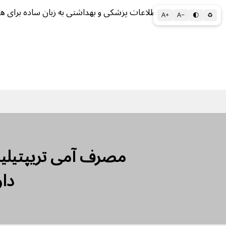
اطلاعات پزشکی و بهداشتی به زبان ساده برای ه
A+
A−
🌓
♻
سلامتی الف تا ی
سلامت روان
سالم ز
مصرف آمی تریپتیلین
دا