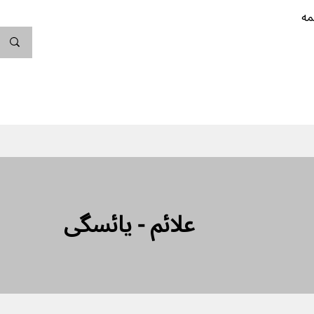
مه
ندگی کن
بارداری
نوزاد
پیشگیری از بارداری
علائم - یائسگی