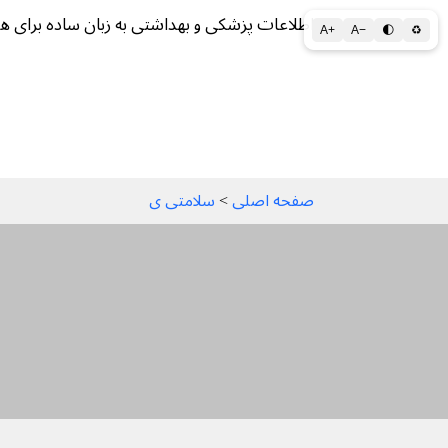
اطلاعات پزشکی و بهداشتی به زبان ساده برای ه
A+
A−
🌓
♻
سلامتی الف تا ی
سلامت روان
سالم ز
صفحه اصلی
 > 
سلامتی ی