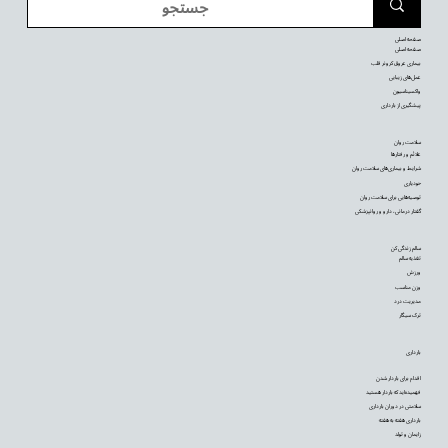
صفحه اصلی
صفحه اصلی
بیماری عروق کرونر قلب
عمل‌های زیبایی
واکسیناسیون
پیشگیری از بارداری
سلامت روان
علائم و رفتارها
شرایط و بیماری‌های سلامت روان
خودیاری
توصیه‌‌هایی برای سلامت روان
گفتار درمانی، دارو و روانپزشکی
سالم زندگی کن
تغذیه سالم
ورزش
وزن مناسب
مدیریت درد
ترک سیگار
بارداری
اقدام برای باردار شدن
فهمیده‌اید که باردار هستید
سلامتی در دوران بارداری
بارداری هفته به هفته
زایمان و تولد