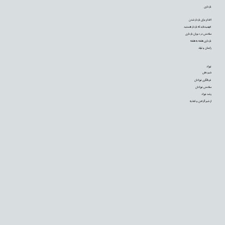
بارداری
اقدام برای باردار شدن
فهمیده‌اید که باردار هستید
سلامتی در دوران بارداری
بارداری هفته به هفته
زایمان و تولد
نوزاد
شیردهی
غربالگری نوزادان
سلامتی نوزادان
رشد نوزاد
از شیر گرفتن و تغذیه