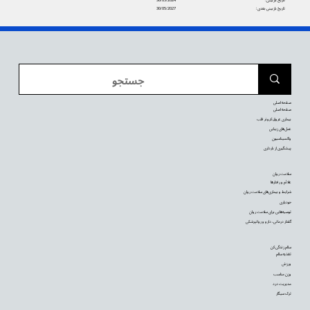
تاریخ بازبینی بعدی:
30/05/2027
صفحه اصلی
صفحه اصلی
بیماری عروق کرونر قلب
عمل‌های زیبایی
واکسیناسیون
پیشگیری از بارداری
سلامت روان
علائم و رفتارها
شرایط و بیماری‌های سلامت روان
خودیاری
توصیه‌‌هایی برای سلامت روان
گفتار درمانی، دارو و روانپزشکی
سالم زندگی کن
تغذیه سالم
ورزش
وزن مناسب
مدیریت درد
ترک سیگار