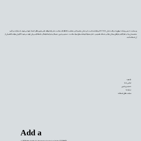
وب‌سایت «دیجی‌پزشک» موفق به دریافت نشان PIF TICK بریتانیا شده است. این نشان معتبر به این معناست که اطلاعات سلامت ما بر پایه شواهد علمی به‌روز و قابل اعتماد تهیه می‌شوند، با مشارکت و تأیید
متخصصان و با در نظر گرفتن نیازهای بیماران طراحی شده‌اند. همچنین، تمام محتوا با توجه به سطح سواد سلامت، دسترس‌پذیری دیجیتال و شرایط فرهنگی جامعه فارسی‌زبان تولید می‌شود تا کاربران بتوانند با اطمینان از
آن استفاده کنند.
بازخورد
تماس با ما
دسترس‌پذیری
درباره ما
سیاست‌های استفاده
Add a
© 2026
Mehr Health CIC
. Registered in England and Wales 17139475