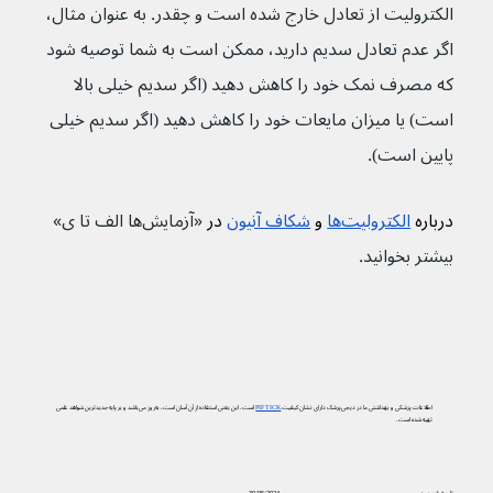
الکترولیت از تعادل خارج شده است و چقدر. به عنوان مثال، 
اگر عدم تعادل سدیم دارید، ممکن است به شما توصیه شود 
که مصرف نمک خود را کاهش دهید (اگر سدیم خیلی بالا 
است) یا میزان مایعات خود را کاهش دهید (اگر سدیم خیلی 
پایین است).
درباره 
الکترولیت‌ها
 و 
شکاف آنیون
 در 
«آزمایش‌ها الف تا ی» 
بیشتر بخوانید.
اطلاعات پزشکی و بهداشتی ما در دیجی‌پزشک دارای نشان کیفیت
PIF TICK
است. این یعنی استفاده از آن آسان است، به‌روز می‌باشد و بر پایه جدیدترین شواهد علمی
تهیه شده است.
تاریخ بازبینی:
30/05/2024